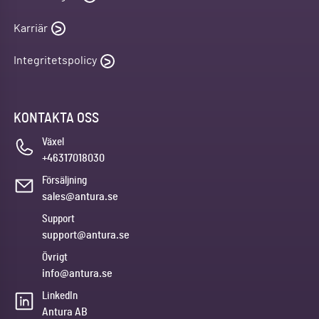
Karriär
Integritetspolicy
KONTAKTA OSS
Växel
+46317018030
Försäljning
sales@antura.se
Support
support@antura.se
Övrigt
info@antura.se
LinkedIn
Antura AB