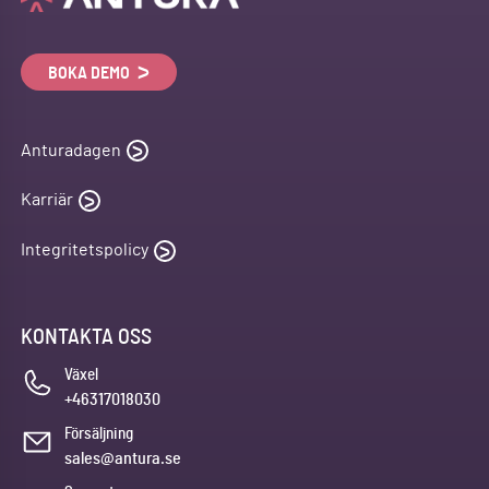
BOKA DEMO
Anturadagen
Karriär
Integritetspolicy
KONTAKTA OSS
Växel
+46317018030
Försäljning
sales@antura.se