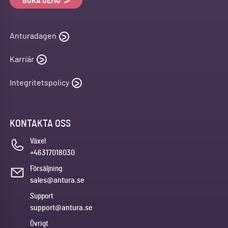
BOKA DEMO
Anturadagen
Karriär
Integritetspolicy
KONTAKTA OSS
Växel
+46317018030
Försäljning
sales@antura.se
Support
support@antura.se
Övrigt