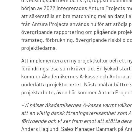
utvecklingspartners och styrgruppsmedlemmar 
början av 2022 integrerades Antura Projects 
att säkerställa en bra matchning mellan data i
från Antura Projects används nu för att stödja p
övergripande rapportering om pågående projekt
framsteg, förbrukning, övergripande riskbild o
projektledarna.
Att implementera en ny projektkultur och ett ny
förändringsresa som kräver tid. En lyckad start 
kommer Akademikernes A-kasse och Antura att fo
underlätta projektarbetet. Nästa mål är bättre 
projektarbete, även här kommer Antura Project
–Vi hälsar Akademikernes A-kasse varmt välkomm
att en viktig dansk föreningsverksamhet som A
förtroende och vi ser fram emot att stötta der
Anders Haglund, Sales Manager Danmark på Ant