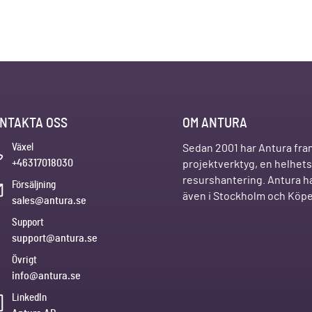
NTAKTA OSS
OM ANTURA
Växel
Sedan 2001 har Antura fra
+46317018030
projektverktyg, en helhetsl
resurshantering. Antura ha
Försäljning
även i Stockholm och Kö
sales@antura.se
Support
support@antura.se
Övrigt
info@antura.se
LinkedIn