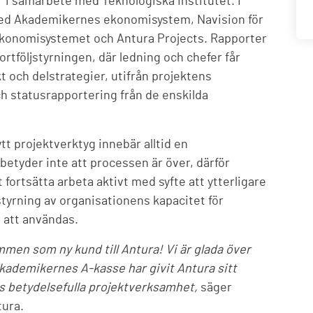
i samarbete med Teknologiska Institutet. I
med Akademikernes ekonomisystem, Navision för
 ekonomisystemet och Antura Projects. Rapporter
ortföljstyrningen, där ledning och chefer får
 och delstrategier, utifrån projektens
ch statusrapportering från de enskilda
tt projektverktyg innebär alltid en
betyder inte att processen är över, därför
rtsätta arbeta aktivt med syfte att ytterligare
styrning av organisationens kapacitet för
 att användas.
en som ny kund till Antura! Vi är glada över
kademikernes A-kasse har givit Antura sitt
as betydelsefulla projektverksamhet,
säger
ura.