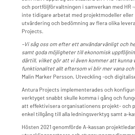
och portföljförvaltningen i samverkan med HR 
inte tidigare arbetat med projektmodeller eller
utvärdering och bedömning av flera olika lever
Projects.
–Vi såg oss om efter ett användarvänligt och he
samt goda möjligheter till ekonomisk uppföljnin
därtill, vilket gör att vi även kommer att kun
funktionalitet allt eftersom vi blir mer vana oc
Malin Marker Persson, Utveckling -och digital
Antura Projects implementerades och konfigure
verktyget snabbt skulle komma i gång och fung
att effektivisera organisationens projekt- och p
enkel tillgång till alla ledningsverktyg samt a-
Hösten 2021 genomförde A-kassan projektledaru