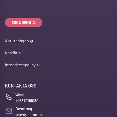
BOKA DEMO
Anturadagen
Karriär
Integritetspolicy
KONTAKTA OSS
Växel
+46317018030
Försäljning
sales@antura.se