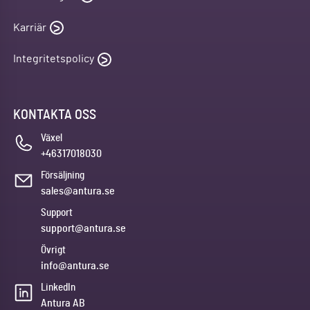
Karriär
Integritetspolicy
KONTAKTA OSS
Växel
+46317018030
Försäljning
sales@antura.se
Support
support@antura.se
Övrigt
info@antura.se
LinkedIn
Antura AB