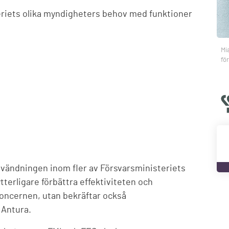
teriets olika myndigheters behov med funktioner
Mi
fö
nvändningen inom fler av Försvarsministeriets
tterligare förbättra effektiviteten och
koncernen, utan bekräftar också
 Antura.