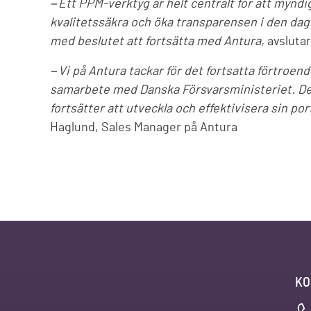
−Ett PPM-verktyg är helt centralt för att myn
kvalitetssäkra och öka transparensen i den dagl
med beslutet att fortsätta med Antura,
avslutar
−Vi på Antura tackar för det fortsatta förtroen
samarbete med Danska Försvarsministeriet. Det 
fortsätter att utveckla och effektivisera sin po
Haglund, Sales Manager på Antura
KO