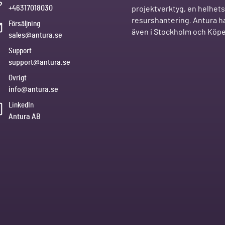
+46317018030
projektverktyg, en helhetsl
resurshantering. Antura ha
Försäljning
även i Stockholm och Kö
sales@antura.se
Support
support@antura.se
Övrigt
info@antura.se
LinkedIn
Antura AB