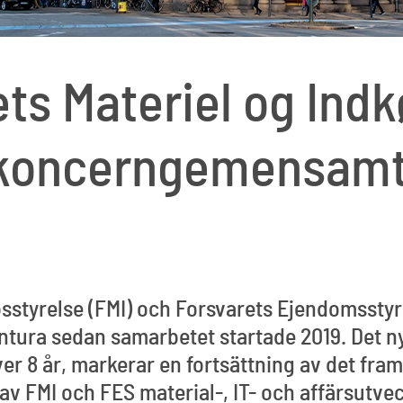
ts Materiel og Indk
tt koncerngemensam
sstyrelse (FMI) och Forsvarets Ejendomsstyr
ura sedan samarbetet startade 2019. Det nya
 över 8 år, markerar en fortsättning av det f
av FMI och FES material-, IT- och affärsutve