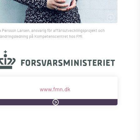
a Persson Larsen, ansvarig för affärsutvecklingsprojekt och
rändringsledning på Kompetenscentret hos FMI.
www.fmn.dk