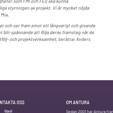
digheter som FMI och FES ska kunna
iga styrningen av projekt. Vi är mycket nöjda
 Mia.
det och ser fram emot ett långvarigt och givande
blir spännande att följa deras framsteg när de
rtfölj- och projektverksamhet,
berättar Anders
NTAKTA OSS
OM ANTURA
Växel
Sedan 2001 har Antura fra