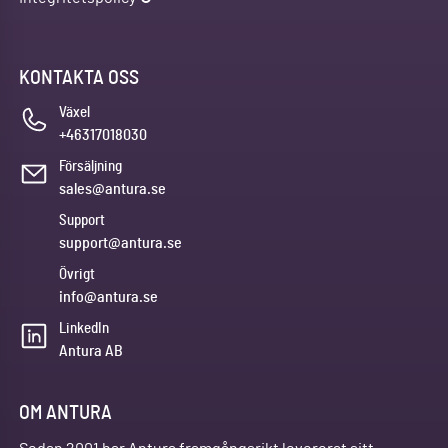
KONTAKTA OSS
Växel
+46317018030
Försäljning
sales@antura.se
Support
support@antura.se
Övrigt
info@antura.se
LinkedIn
Antura AB
OM ANTURA