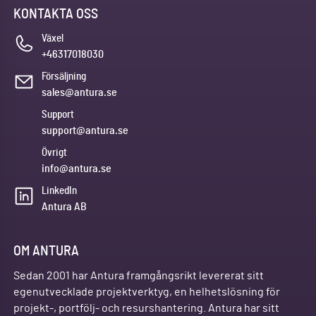
KONTAKTA OSS
Växel
+46317018030
Försäljning
sales@antura.se
Support
support@antura.se
Övrigt
info@antura.se
LinkedIn
Antura AB
OM ANTURA
Sedan 2001 har Antura framgångsrikt levererat sitt
egenutvecklade projektverktyg, en helhetslösning för
projekt-, portfölj- och resurshantering. Antura har sitt