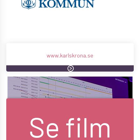
www.karlskrona.se
Se film