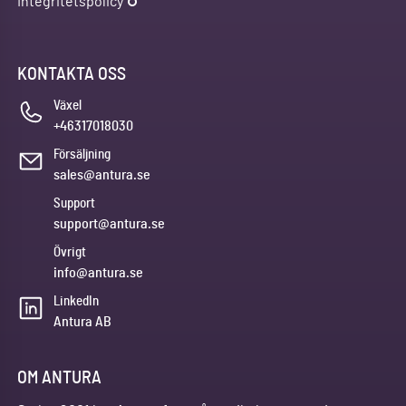
Integritetspolicy
KONTAKTA OSS
Växel
+46317018030
Försäljning
sales@antura.se
Support
support@antura.se
Övrigt
info@antura.se
LinkedIn
Antura AB
OM ANTURA