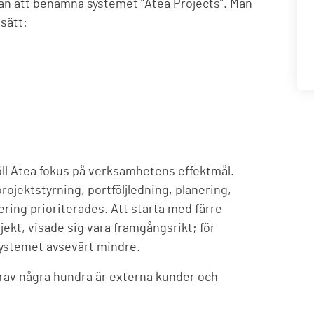
an att benämna systemet ”Atea Projects”. Man
sätt:
l Atea fokus på verksamhetens effektmål.
rojektstyrning, portföljledning, planering,
ing prioriterades. Att starta med färre
ekt, visade sig vara framgångsrikt; för
systemet avsevärt mindre.
arav några hundra är externa kunder och