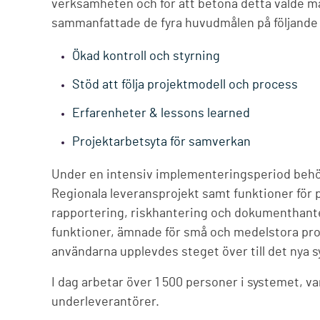
verksamheten och för att betona detta valde m
sammanfattade de fyra huvudmålen på följande 
Ökad kontroll och styrning
Stöd att följa projektmodell och process
Erfarenheter & lessons learned
Projektarbetsyta för samverkan
Under en intensiv implementeringsperiod behöl
Regionala leveransprojekt samt funktioner för p
rapportering, riskhantering och dokumenthanter
funktioner, ämnade för små och medelstora proj
användarna upplevdes steget över till det nya 
I dag arbetar över 1 500 personer i systemet, v
underleverantörer.