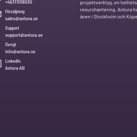
+46317018030
projektverktyg, en helhetsl
resurshantering. Antura ha
Försäljning
även i Stockholm och Kö
sales@antura.se
Support
support@antura.se
Övrigt
info@antura.se
LinkedIn
Antura AB