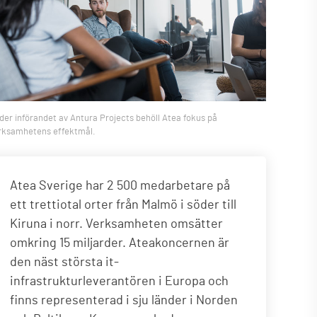
der införandet av Antura Projects behöll Atea fokus på
rksamhetens effektmål.
Atea Sverige har 2 500 medarbetare på
ett trettiotal orter från Malmö i söder till
Kiruna i norr. Verksamheten omsätter
omkring 15 miljarder. Ateakoncernen är
den näst största it-
infrastrukturleverantören i Europa och
finns representerad i sju länder i Norden