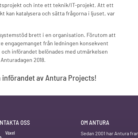
projekt och inte ett teknik/IT-projekt. Att ett
kt kan katalysera och sätta frågorna i ljuset, var
 systemstöd brett i en organisation. Förutom att
ste engagemanget från ledningen konsekvent
ld och införandet belönades med utmärkelsen
d Anturadagen 2018.
 införandet av Antura Projects!
NTAKTA OSS
OM ANTURA
Växel
Sedan 2001 har Antura fra