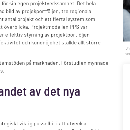
 för sin egen projektverksamhet. Det hela
 bild av projekportföljen; tre regionala
 antal projekt och ett flertal system som
tt överblicka. Projektmodellen PPS var
r effektiv styrning av projektportföljen
fektivitet och kundnöjdhet ställde allt större
Un
ve
systemstöden på marknaden. Förstudien mynnade
s.
randet av det nya
egiskt viktig pusselbit i att utveckla