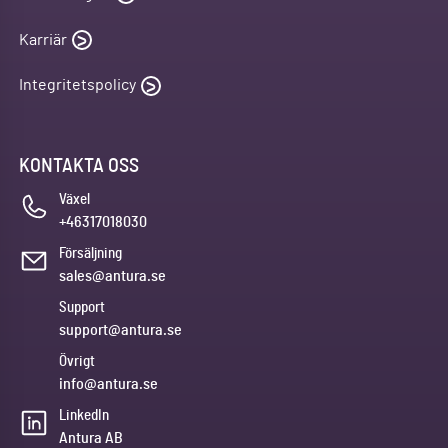
Karriär
Integritetspolicy
KONTAKTA OSS
Växel
+46317018030
Försäljning
sales@antura.se
Support
support@antura.se
Övrigt
info@antura.se
LinkedIn
Antura AB