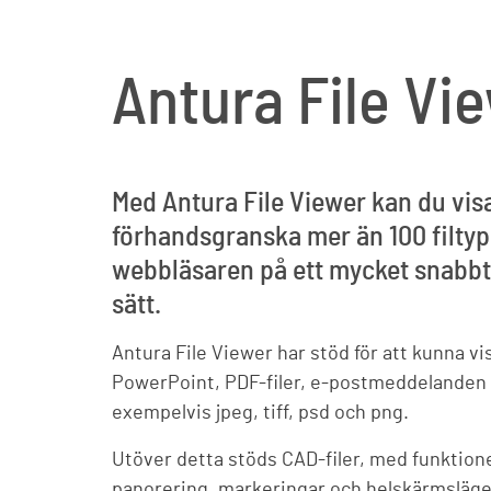
Antura File Vi
Med Antura File Viewer kan du vis
förhandsgranska mer än 100 filtype
webbläsaren på ett mycket snabbt,
sätt.
Antura File Viewer har stöd för att kunna v
PowerPoint, PDF-filer, e-postmeddelanden s
exempelvis jpeg, tiff, psd och png.
Utöver detta stöds CAD-filer, med funktion
panorering, markeringar och helskärmsläg