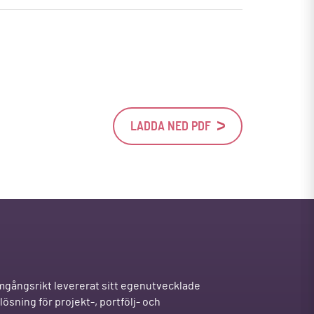
LADDA NED PDF
mgångsrikt levererat sitt egenutvecklade
ösning för projekt-, portfölj- och