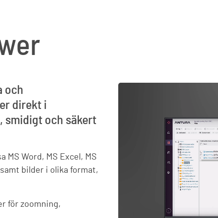
ewer
a och
r direkt i
 smidigt och säkert
isa MS Word, MS Excel, MS
amt bilder i olika format,
er för zoomning,
e.