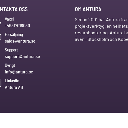
NTAKTA OSS
OM ANTURA
Växel
Sedan 2001 har Antura fra
+46317018030
projektverktyg, en helhetsl
resurshantering. Antura ha
Försäljning
även i Stockholm och Kö
sales@antura.se
Support
support@antura.se
Övrigt
info@antura.se
LinkedIn
Antura AB