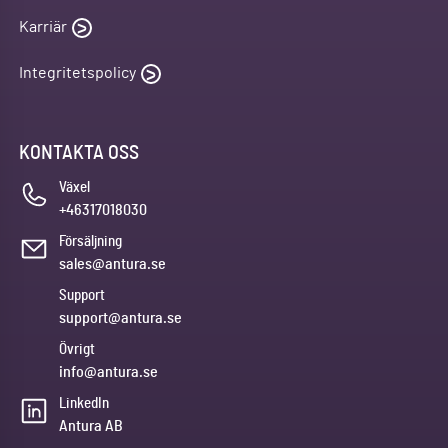
Karriär
Integritetspolicy
KONTAKTA OSS
Växel
+46317018030
Försäljning
sales@antura.se
Support
support@antura.se
Övrigt
info@antura.se
LinkedIn
Antura AB